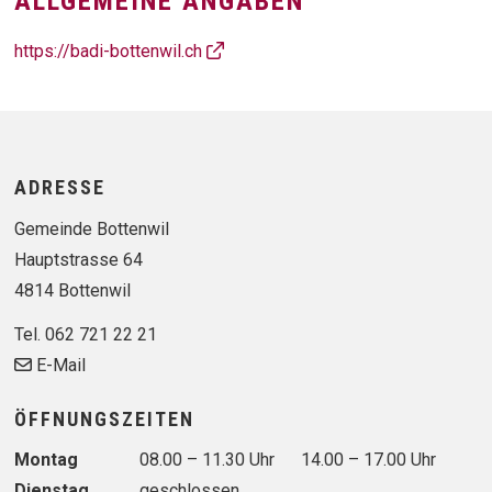
ALLGEMEINE ANGABEN
https://badi-bottenwil.ch
Footer
ADRESSE
Gemeinde Bottenwil
Hauptstrasse 64
4814 Bottenwil
Tel. 062 721 22 21
E-Mail
ÖFFNUNGSZEITEN
Wochentag
Vormittag
Nachmittag
Montag
08.00 – 11.30 Uhr
14.00 – 17.00 Uhr
Dienstag
geschlossen