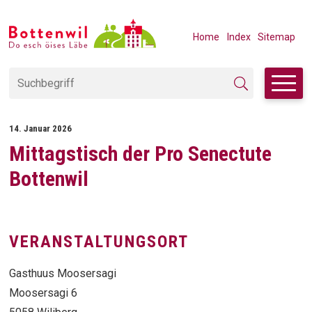
Navigieren in Bottenwil
SCHNELLNAVIGATION
METANAVIGAT
Home
Index
Sitemap
Suchbegriff
Suche starten
14. Januar 2026
Mittagstisch der Pro Senectute
Bottenwil
VERANSTALTUNGSORT
Gasthuus Moosersagi
Moosersagi 6