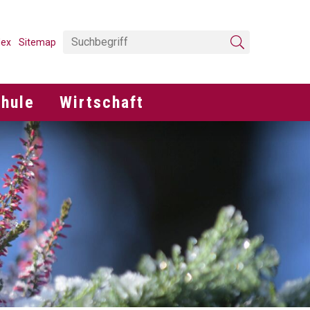
Suchbegriff
NAVIGATION
dex
Sitemap
Suche starten
Wirtschaft
hule
Wirtschaft