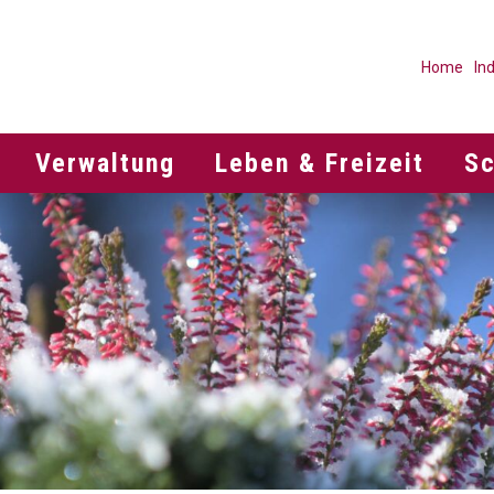
META
Home
In
Verwaltung
Leben & Freizeit
Schule
Verwaltung
Leben & Freizeit
Sc