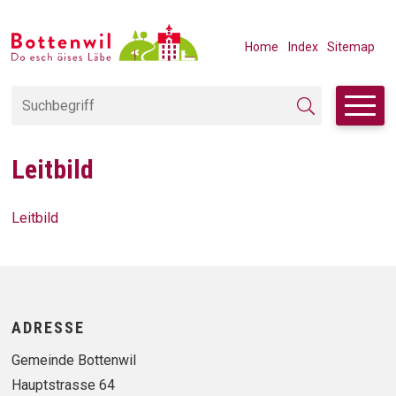
Navigieren in Bottenwil
SCHNELLNAVIGATION
METANAVIGAT
Home
Index
Sitemap
Suchbegriff
Suche starten
Leitbild
Leitbild
Footer
ADRESSE
Gemeinde Bottenwil
Hauptstrasse 64