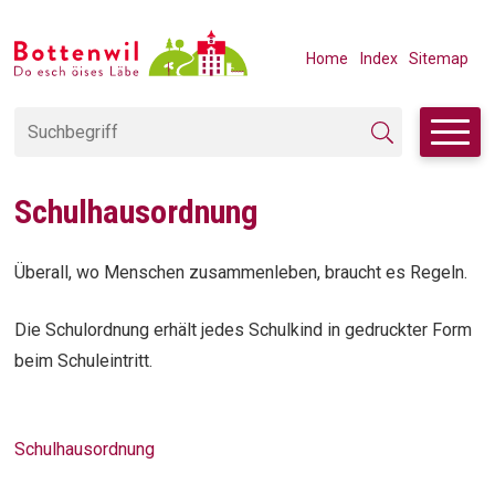
Navigieren in Bottenwil
SCHNELLNAVIGATION
METANAVIGAT
Home
Index
Sitemap
Suchbegriff
Suche starten
Schulhausordnung
Überall, wo Menschen zusammenleben, braucht es Regeln.
Die Schulordnung erhält jedes Schulkind in gedruckter Form
beim Schuleintritt.
Schulhausordnung