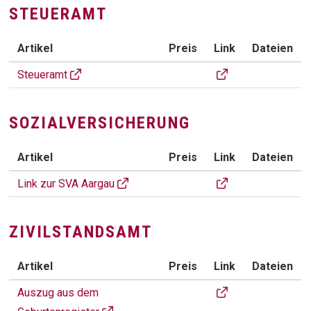
STEUERAMT
Artikel
Preis
Link
Dateien
STEUERAMT
Steueramt Uerkhei
Steueramt
SOZIALVERSICHERUNG
Artikel
Preis
Link
Dateien
SOZIALVERSICHERUNG
SVA Aargau
Link zur SVA Aargau
ZIVILSTANDSAMT
Artikel
Preis
Link
Dateien
ZIVILSTANDSAMT
Auszug aus dem Geb
Auszug aus dem