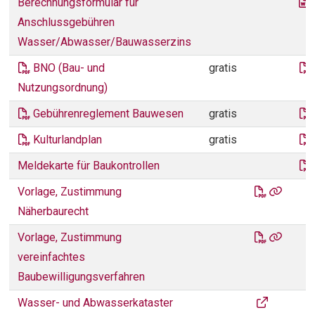
Berechnungsformular für
Anschlussgebühren
Wasser/Abwasser/Bauwasserzins
BNO (Bau- und
gratis
Nutzungsordnung)
Gebührenreglement Bauwesen
gratis
Kulturlandplan
gratis
Meldekarte für Baukontrollen
entitytyp
Vorlage, Zustimmung
Näherbaurecht
entitytyp
Vorlage, Zustimmung
vereinfachtes
Baubewilligungsverfahren
entitytype.li
Wasser- und Abwasserkataster