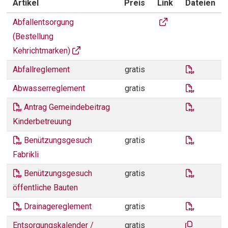
Artikel
Preis
Link
Dateien
GEMEINDEKANZLEI
Abfallentsorgung (B
Abfallentsorgung
(Bestellung
Kehrichtmarken)
Reglemen
Abfallreglement
gratis
Abwasser
Abwasserreglement
gratis
antrag_k
Antrag Gemeindebeitrag
Kinderbetreuung
benützu
Benützungsgesuch
gratis
Fabrikli
benützu
Benützungsgesuch
gratis
öffentliche Bauten
drainage
Drainagereglement
gratis
Dokumentli
Entsorgungskalender /
gratis