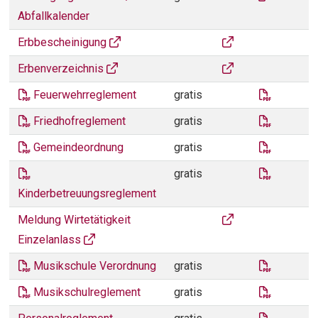
Abfallkalender
Erbbescheinigung
Erbbescheinigung
Smart Service Porta
Erbenverzeichnis
feuerweh
Feuerwehrreglement
gratis
friedhof.
Friedhofreglement
gratis
Gemeind
Gemeindeordnung
gratis
reglemen
gratis
Kinderbetreuungsreglement
Meldung Wirtetätigk
Meldung Wirtetätigkeit
Einzelanlass
Verordnu
Musikschule Verordnung
gratis
musiksch
Musikschulreglement
gratis
Persona