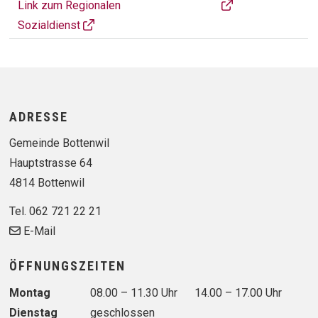
SOZIALDIENST
Regionaler Sozialdi
Link zum Regionalen
Sozialdienst
Footer
ADRESSE
Gemeinde Bottenwil
Hauptstrasse 64
4814 Bottenwil
Tel. 062 721 22 21
E-Mail
ÖFFNUNGSZEITEN
Wochentag
Vormittag
Nachmittag
Montag
08.00 – 11.30 Uhr
14.00 – 17.00 Uhr
Dienstag
geschlossen