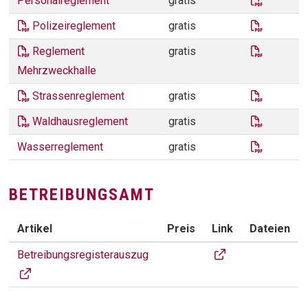
Personalreglement
gratis
polizeir
Polizeireglement
gratis
mehrwec
Reglement
gratis
Mehrzweckhalle
Strassen
Strassenreglement
gratis
waldhaus
Waldhausreglement
gratis
Wasserre
Wasserreglement
gratis
BETREIBUNGSAMT
Artikel
Preis
Link
Dateien
BETREIBUNGSAMT
Betreibungsamt Zof
Betreibungsregisterauszug