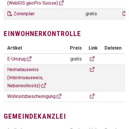
(WebGIS geoPro Suisse)
Zonenplan
gratis
EINWOHNERKONTROLLE
Artikel
Preis
Link
Dateien
EINWOHNERKONTROLLE
E-Umzug
E-Umzug
gratis
Heimatausweis
Heimatausweis
(Interimsausweis,
Nebenwohnsitz)
Hauptwohnsitzbesc
Wohnsitzbescheinigung
GEMEINDEKANZLEI