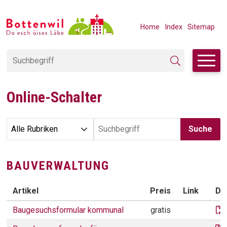
Navigieren in Bottenwil
SCHNELLNAVIGATION
METANAVIGAT
Home
Index
Sitemap
Suchbegriff
Suche starten
Online-Schalter
Suche
Rubrik auswählen
Produktsuche
BAUVERWALTUNG
Artikel
Preis
Link
Da
BAUVERWALTUNG
Baugesuchsformular kommunal
gratis